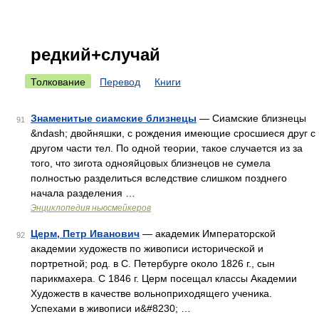
редкий+случай
Толкование
Перевод
Книги
Знаменитые сиамские близнецы
— Сиамские близнецы
91
&ndash; двойняшки, с рождения имеющие сросшиеся друг с
другом части тел. По одной теории, такое случается из за
того, что зигота однояйцовых близнецов не сумела
полностью разделиться вследствие слишком позднего
начала разделения …
Энциклопедия ньюсмейкеров
Церм, Петр Иванович
— академик Императорской
92
академии художеств по живописи исторической и
портретной; род. в С. Петербурге около 1826 г., сын
парикмахера. С 1846 г. Церм посещал классы Академии
Художеств в качестве вольноприходящего ученика.
Успехами в живописи и&#8230; …