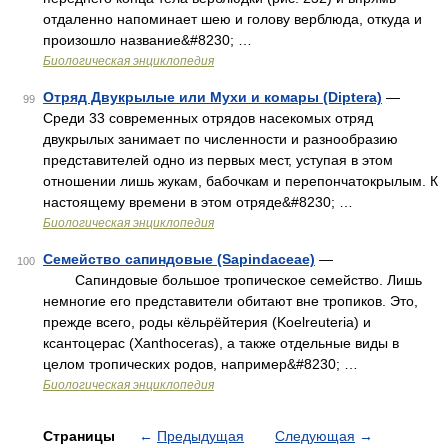
отдаленно напоминает шею и голову верблюда, откуда и
произошло название&#8230; …
Биологическая энциклопедия
Отряд Двукрылые или Мухи и комары (Diptera)
—
99
Среди 33 современных отрядов насекомых отряд
двукрылых занимает по численности и разнообразию
представителей одно из первых мест, уступая в этом
отношении лишь жукам, бабочкам и перепончатокрылым. К
настоящему времени в этом отряде&#8230; …
Биологическая энциклопедия
Семейство сапиндовые (Sapindaceae)
—
100
Сапиндовые большое тропическое семейство. Лишь
немногие его представители обитают вне тропиков. Это,
прежде всего, роды кёльрёйтерия (Koelreuteria) и
ксантоцерас (Xanthoceras), а также отдельные виды в
целом тропических родов, например&#8230; …
Биологическая энциклопедия
Страницы
←
Предыдущая
Следующая
→