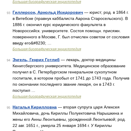
Большая биографическая энциклопедия
Гиллерсон, Арнольд Исидорович
— юрист; род. в 1864 г.
93
в Витебске (правнук каббалиста Аарона Старосельского). В
1886 г. окончил курс юридического факультета в
Новороссийск. университете. Состоя помощн. присяжн.
поверенного в Москве, Г. был отчислен советом от сословия
ввиду его&#8230; …
Большая биографическая энциклопедия
Энгель, Генрих Готлиб
— лекарь, доктор медицины
94
Кенигсбергского университета. Медицинское образование
получил в С. Петербургском генеральном сухопутном
госпитале, в котором пробыл от 1741 до 1743 года. Получив
по окончании последнего звание лекаря, он в 1743 г.
поступил …
Большая биографическая энциклопедия
Наталья Кирилловна
— вторая супруга царя Алексея
95
Михайловича, дочь Кириллы Полуектовича Нарышкина и
жены его Анны Леонтьевны, урожденной Леонтьевой; род.
22 авг. 1651 г., умерла 25 января 1694 г. У Кириллы