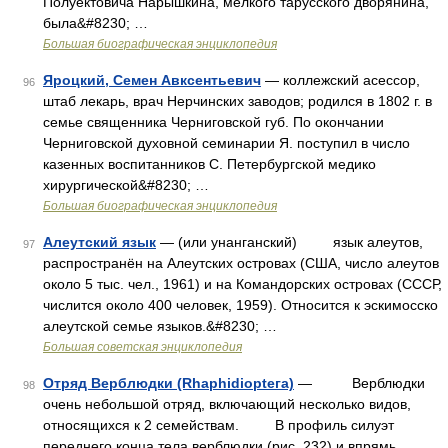
Полуектовича Нарышкина, мелкого тарусского дворянина,
была&#8230; …
Большая биографическая энциклопедия
Яроцкий, Семен Авксентьевич
— коллежский асессор,
96
штаб лекарь, врач Нерчинских заводов; родился в 1802 г. в
семье священника Черниговской губ. По окончании
Черниговской духовной семинарии Я. поступил в число
казенных воспитанников С. Петербургской медико
хирургической&#8230; …
Большая биографическая энциклопедия
Алеутский язык
— (или унанганский) язык алеутов,
97
распространён на Алеутских островах (США, число алеутов
около 5 тыс. чел., 1961) и на Командорских островах (СССР,
числится около 400 человек, 1959). Относится к эскимосско
алеутской семье языков.&#8230; …
Большая советская энциклопедия
Отряд Верблюдки (Rhaphidiopteга)
— Верблюдки
98
очень небольшой отряд, включающий несколько видов,
относящихся к 2 семействам. В профиль силуэт
переднего конца тела верблюдки (рис. 232) и впрямь